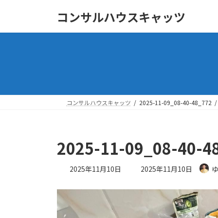
コ
ナ
コンサルハウスキャッツ
ン
ビ
テ
ゲ
ン
ー
ツ
シ
へ
ョ
ス
ン
キ
に
ッ
移
コンサルハウスキャッツ
2025-11-09_08-40-48_772
プ
動
2025-11-09_08-40-4
最
2025年11月10日
2025年11月10日
終
更
新
日
時