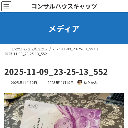
コ
ナ
コンサルハウスキャッツ
ン
ビ
テ
ゲ
ン
ー
メディア
ツ
シ
へ
ョ
ス
ン
キ
に
ッ
移
コンサルハウスキャッツ
2025-11-09_23-25-13_552
プ
動
2025-11-09_23-25-13_552
2025-11-09_23-25-13_552
最
2025年11月10日
2025年11月10日
ゆたたみ
終
更
新
日
時
: