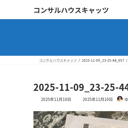
コ
ナ
コンサルハウスキャッツ
ン
ビ
テ
ゲ
ン
ー
ツ
シ
へ
ョ
ス
ン
キ
に
ッ
移
コンサルハウスキャッツ
2025-11-09_23-25-44_057
プ
動
2025-11-09_23-25-4
最
2025年11月10日
2025年11月10日
終
更
新
日
時