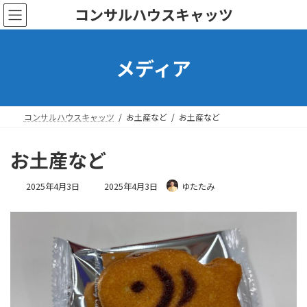
コ
ナ
コンサルハウスキャッツ
ン
ビ
テ
ゲ
ン
ー
メディア
ツ
シ
へ
ョ
ス
ン
キ
に
ッ
移
コンサルハウスキャッツ
お土産など
お土産など
プ
動
お土産など
最
2025年4月3日
2025年4月3日
ゆたたみ
終
更
新
日
時
: