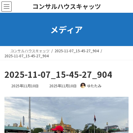
コ
ナ
コンサルハウスキャッツ
ン
ビ
テ
ゲ
ン
ー
メディア
ツ
シ
へ
ョ
ス
ン
キ
に
ッ
移
コンサルハウスキャッツ
2025-11-07_15-45-27_904
プ
動
2025-11-07_15-45-27_904
2025-11-07_15-45-27_904
最
2025年11月10日
2025年11月10日
ゆたたみ
終
更
新
日
時
: