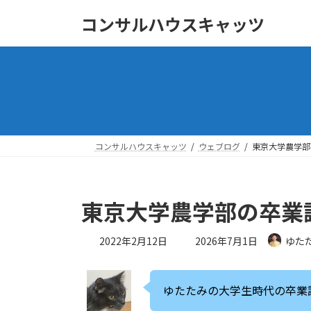
コ
ナ
コンサルハウスキャッツ
ン
ビ
テ
ゲ
ン
ー
ツ
シ
へ
ョ
ス
ン
キ
に
ッ
移
コンサルハウスキャッツ
ウェブログ
東京大学農学部
プ
動
東京大学農学部の卒業
最
2022年2月12日
2026年7月1日
ゆた
終
更
新
ゆたたみの大学生時代の卒業
日
時