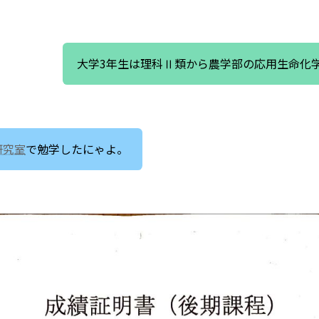
大学3年生は理科Ⅱ類から農学部の応用生命化
研究室
で勉学したにゃよ。