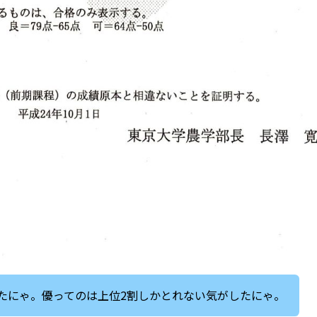
たにゃ。優ってのは上位2割しかとれない気がしたにゃ。