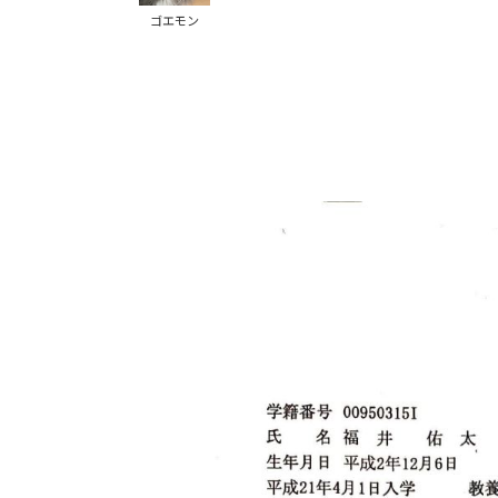
:
ゴエモン