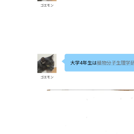
ゴエモン
大学4年生は
植物分子生理学
ゴエモン